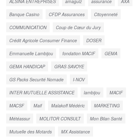
ALSINA ENTREPRISES
amaguiz
assurance
AXA
Banque Casino
CFDP Assurances
Citoyenneté
COMMUNICATION
Coup de Cœur du Jury
Crédit Agricole Consumer Finance
DOSER
Emmanuelle Lambijou
fondation MACIF
GEMA
GEMA HANDICAP
GRAS SAVOYE
GS Packs Securité Nomade
I-NOV
INTER MUTUELLE ASSISTANCE
lambijou
MACIF
MACSF
Maif
Malakoff Médéric
MARKETING
Météassur
MOLITOR CONSULT
Mon Bilan Santé
Mutuelle des Motards
MX Assistance