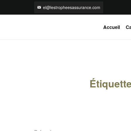
el@lestropheesassurance.com
Accueil
Ca
Étiquett