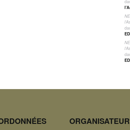
da
l’
NE
l’
da
ED
NE
l’
da
ED
ORDONNÉES
ORGANISATEUR