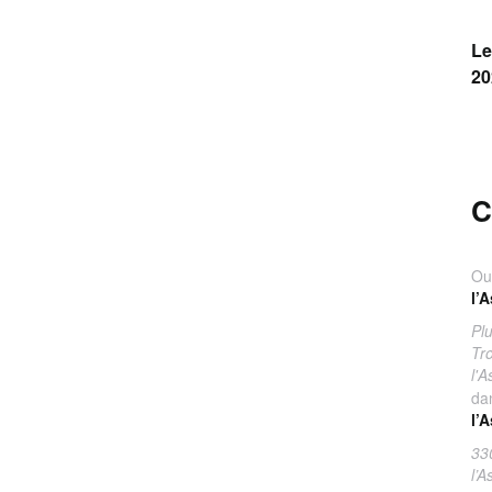
Le
20
C
Ou
l’
Pl
Tr
l'
da
l’
33
l’