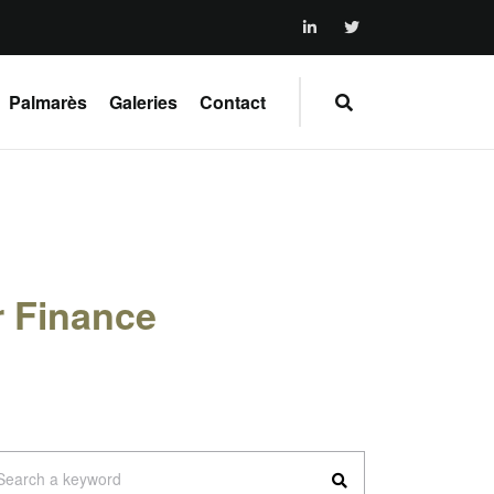
Palmarès
Galeries
Contact
r Finance
arch
Search a keyword
: