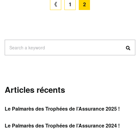
Pagination
1
2
previous
page
des
publications
Search
Search a keyword
for:
Articles récents
Le Palmarès des Trophées de l’Assurance 2025 !
Le Palmarès des Trophées de l’Assurance 2024 !