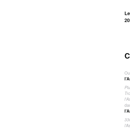
Le
20
C
Ou
l’
Pl
Tr
l'
da
l’
33
l’