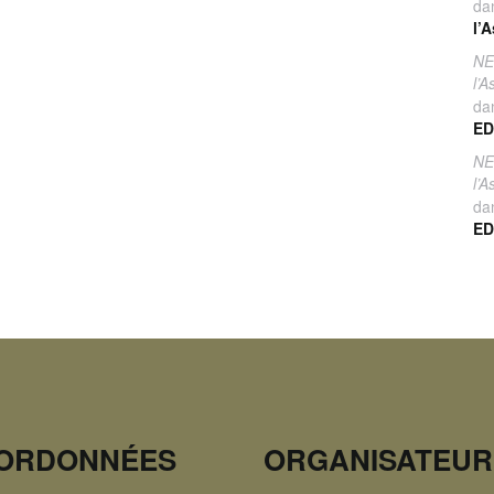
da
l’
NE
l’
da
ED
NE
l’
da
ED
ORDONNÉES
ORGANISATEUR