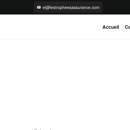
el@lestropheesassurance.com
Accueil
Ca