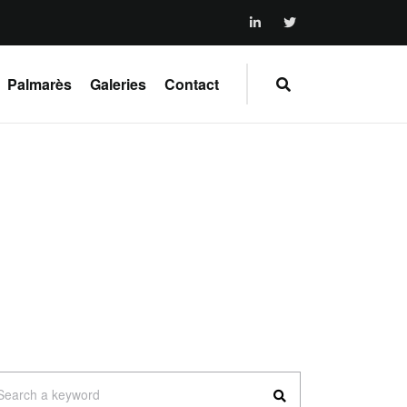
Palmarès
Galeries
Contact
arch
Search a keyword
: