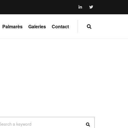
Palmarès
Galeries
Contact
arch
Search a keyword
: