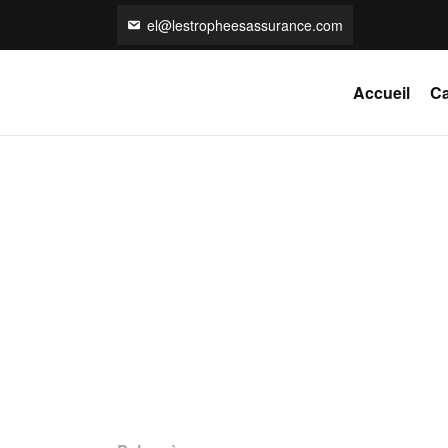
el@lestropheesassurance.com
Accueil
Ca