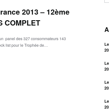
urance 2013 – 12ème
S COMPLET
A
y, un panel des 327 consommateurs 143
Le
eck list pour le Trophée de…
20
Le
20
Le
20
Le
20