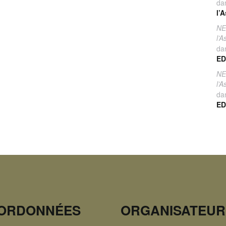
da
l’
NE
l’
da
ED
NE
l’
da
ED
ORDONNÉES
ORGANISATEUR