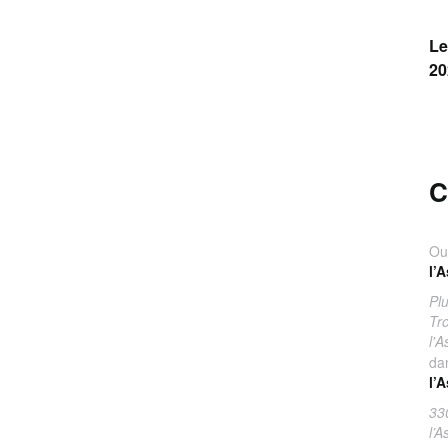
Le
20
C
Ou
l’
Pl
Tr
l'
da
l’
33
l’