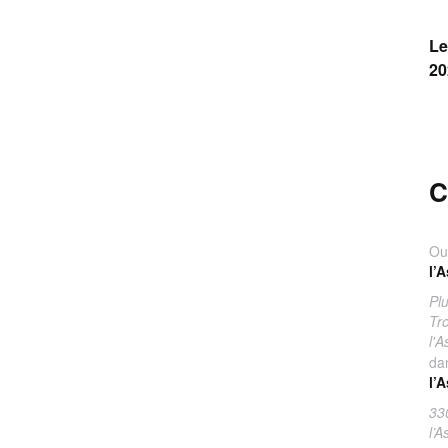
Le
20
C
Ou
l’
Pl
Tr
l'
da
l’
33
l’