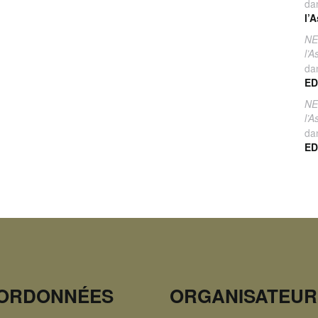
da
l’
NE
l’
da
ED
NE
l’
da
ED
ORDONNÉES
ORGANISATEUR