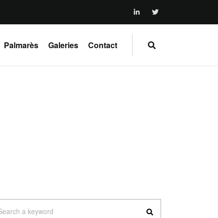
Palmarès
Galeries
Contact
arch
Search a keyword
: