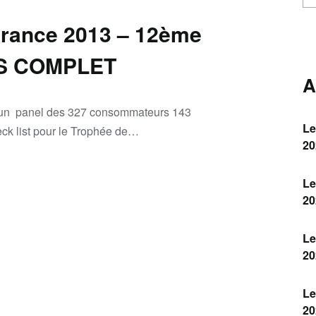
urance 2013 – 12ème
S COMPLET
A
y, un panel des 327 consommateurs 143
Le
eck list pour le Trophée de…
20
Le
20
Le
20
Le
20