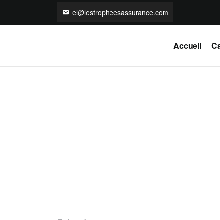
el@lestropheesassurance.com
Accueil
Ca