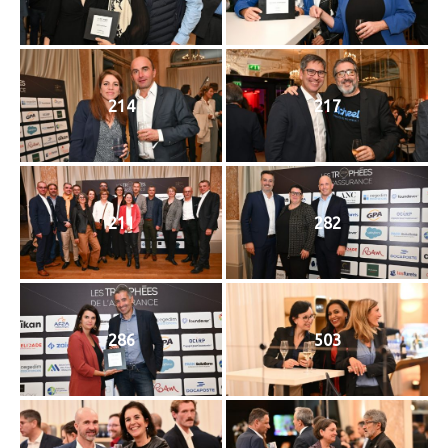
214
217
211
282
286
503