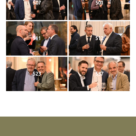
507
501
511
512
523
537