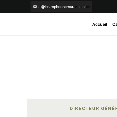
el@lestropheesassurance.com
Accueil
Ca
DIRECTEUR GÉNÉ