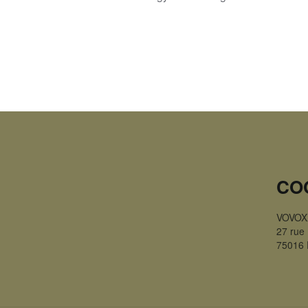
CO
VOVOX
27 rue 
75016 