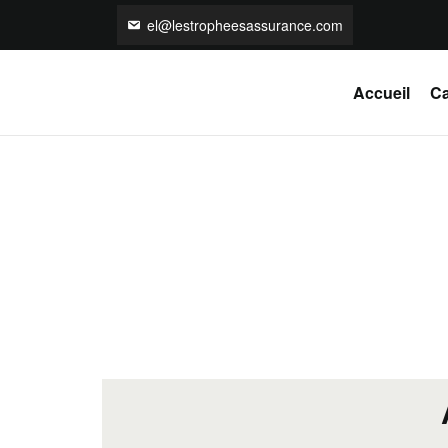
el@lestropheesassurance.com
Accueil
Ca